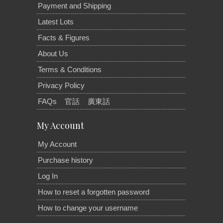
Payment and Shipping
Latest Lots
Facts & Figures
About Us
Terms & Conditions
Privacy Policy
FAQs
官話
廣東話
My Account
My Account
Purchase history
Log In
How to reset a forgotten password
How to change your username