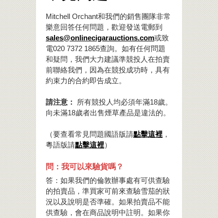
Mitchell Orchant和我們的銷售團隊非常
樂意回答任何問題，歡迎發送電郵到
sales@onlinecigarauctions.com
或致
電020 7372 1865查詢。如有任何問題
和疑問，我們大力建議準競投人在拍賣
前聯絡我們，因為在競投成功時，具有
約束力的合約即告成立。
請注意：
所有競投人均必須年滿18歲。
向未滿18歲者出售煙草產品是違法的。
（要查看常見問題國語版請
點擊這裡
，
粵語版請
點擊這裡
）
問：我可以來驗貨嗎？
答：如果我們的倫敦辦事處有可供查驗
的拍賣品，準買家可前來查驗雪茄的狀
況以及說明是否準確。如果拍賣品不能
供查驗，會在商品說明中註明。如果你