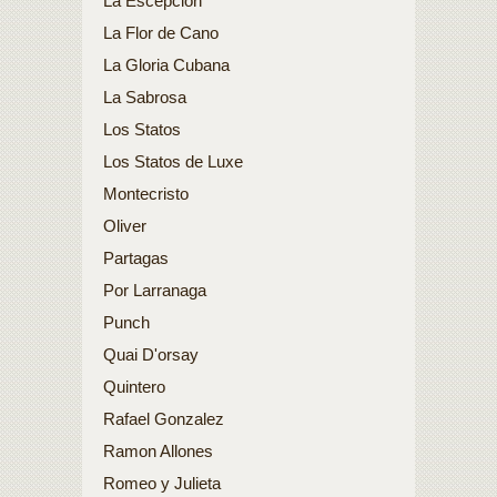
La Escepcion
La Flor de Cano
La Gloria Cubana
La Sabrosa
Los Statos
Los Statos de Luxe
Montecristo
Oliver
Partagas
Por Larranaga
Punch
Quai D'orsay
Quintero
Rafael Gonzalez
Ramon Allones
Romeo y Julieta