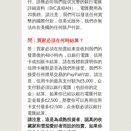
付。請務必向我們提供完整的銀行電匯
詳細資料（BIC及IBAN），電匯費用為
20英鎊。請注意，我們可以發送任何貨
幣的國際付款，但美元除外，我們亦無
法向在美國的任何賬戶付款。
問：買家必須在何時結算？
答：買家必須在拍賣結束並收到我們的
發票後的48小時內，以銀行電匯、信用
卡或扣賬卡結算。請在投標前課明你的
信用卡種類是否為我們所接受。我們不
接受任何煙草交易的PayPal付款。請注
意，信用卡的最高支付額为£5,000，众
支付額必須以銀行電匯（包括你的定
金）結算。如果你已給以銀行電匯付款
定金最多£2,500，那麼你可以再用信用
卡支付最多£2,500，众余額必須以銀行
電匯結算。
請注意，這是為成熟投資者、認真的收
藏家和雪茄愛好者而設的拍賣。如果你