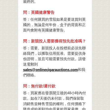
最終的。
問：英國健康警告
答：任何購買的雪茄如果是要送貨到英
國的，無論是何年份，盒子的背面和正
面均會附有英國健康警告。
問：新競投人需要獲得預先批准嗎？
答：需要。新競投人在投標前必須先聯
絡我們，以獲取信用批准。需要提供身
份證明，並且可能需要預先付款。請發
送電郵到
sales@onlinecigarauctions.com
和我
們聯絡。
問：無付款/遲付款
答：買家應在發票開立後的48小時內付
款。如在7天後仍未付款，我們保留取
消銷售並轉售雪茄的權利，任何價格下
降造成的差額均由原來的買家承擔。由